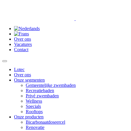
Over ons
Vacatures
Contact
Toggle
navigation
Lotec
Over ons
Onze segmenten
Gemeentelijke zwembaden
Recreatiebaden
Privé zwembaden
Wellness
Specials
Rooftops
Onze producten
Bicarbonaatdoseercel
Renovatie