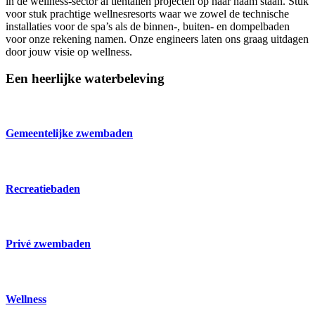
in de wellness-sector al tientallen projecten op haar naam staan. Stuk
voor stuk prachtige wellnesresorts waar we zowel de technische
installaties voor de spa’s als de binnen-, buiten- en dompelbaden
voor onze rekening namen. Onze engineers laten ons graag uitdagen
door jouw visie op wellness.
Een heerlijke waterbeleving
Gemeentelijke zwembaden
Recreatiebaden
Privé zwembaden
Wellness