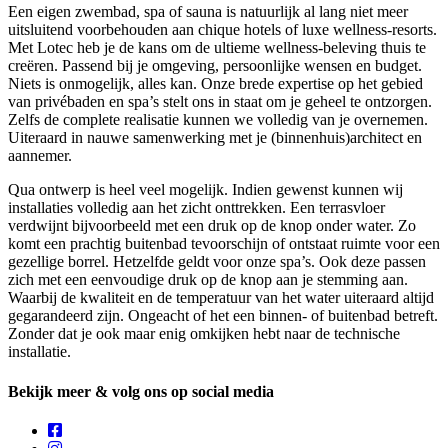
Een eigen zwembad, spa of sauna is natuurlijk al lang niet meer
uitsluitend voorbehouden aan chique hotels of luxe wellness-resorts.
Met Lotec heb je de kans om de ultieme wellness-beleving thuis te
creëren. Passend bij je omgeving, persoonlijke wensen en budget.
Niets is onmogelijk, alles kan. Onze brede expertise op het gebied
van privébaden en spa’s stelt ons in staat om je geheel te ontzorgen.
Zelfs de complete realisatie kunnen we volledig van je overnemen.
Uiteraard in nauwe samenwerking met je (binnenhuis)architect en
aannemer.
Qua ontwerp is heel veel mogelijk. Indien gewenst kunnen wij
installaties volledig aan het zicht onttrekken. Een terrasvloer
verdwijnt bijvoorbeeld met een druk op de knop onder water. Zo
komt een prachtig buitenbad tevoorschijn of ontstaat ruimte voor een
gezellige borrel. Hetzelfde geldt voor onze spa’s. Ook deze passen
zich met een eenvoudige druk op de knop aan je stemming aan.
Waarbij de kwaliteit en de temperatuur van het water uiteraard altijd
gegarandeerd zijn. Ongeacht of het een binnen- of buitenbad betreft.
Zonder dat je ook maar enig omkijken hebt naar de technische
installatie.
Bekijk meer & volg ons op social media